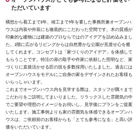
ただいています
構想から着工まで3年、竣工まで1年を要した事務所兼オープンハ
ウスは内装や外装にも徹底的にこだわった空間です。木の質感が
印象的な建物には建築のプロならではのアイデアを詰め込みまし
た。2階に広がるリビングからは自然豊かな公園が見渡せ心を癒
してくれます。コンセプトは「家づくりのアイデア」を体感して
もらうことです。特注の扉の取手や作家に依頼した照明など、家
づくりに直接活かせる匠の技を多数採用いたしました。過去には
オープンハウスをモデルにご自身の家をデザインされたお客様も
いらっしゃいます。
これまでオープンハウス内を見学する際は、スタッフが隅々まで
こだわりをご説明してまいりました。リラックスした雰囲気の中
でご要望や理想のイメージをお伺いし、見学後にプランをご提案
いたします。施工事例よりも家の雰囲気を体感できるオープンハ
ウスは、ご依頼前のお客様からも「とても参考になる」と高い評
価をいただいています。