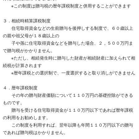
※この制度は贈与税の暦年課税制度と併用することができます
３．相続時精算課税制度
住宅取得資金などの生前贈与を後押しする制度で、６０歳以上
の親や祖父母が１８歳以上の
子や孫に住宅取得資金などを贈与した場合、２，５００万円ま
で贈与税がかかりません。
※ただし、相続発生時に贈与した財産が相続財産に加えられて相
続税が計算されます
※暦年課税との選択制で、一度選択すると取り消しができません
４．暦年課税制度
その年の贈与財産価額について１１０万円の基礎控除ができる
ものです。
贈与を受ける住宅取得資金が１１０万円以下であれば暦年課税
の利用をお勧めします。
この制度を利用すれば、翌年以降も年間１１０万円以下の贈与
であれば贈与税はかかりません。