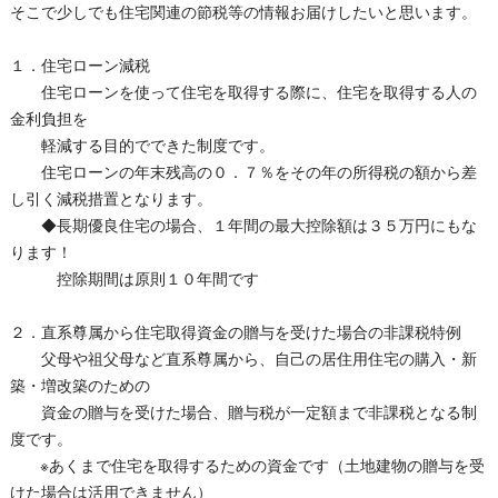
そこで少しでも住宅関連の節税等の情報お届けしたいと思います。
１．住宅ローン減税
住宅ローンを使って住宅を取得する際に、住宅を取得する人の
金利負担を
軽減する目的でできた制度です。
住宅ローンの年末残高の０．７％をその年の所得税の額から差
し引く減税措置となります。
◆長期優良住宅の場合、１年間の最大控除額は３５万円にもな
ります！
控除期間は原則１０年間です
２．直系尊属から住宅取得資金の贈与を受けた場合の非課税特例
父母や祖父母など直系尊属から、自己の居住用住宅の購入・新
築・増改築のための
資金の贈与を受けた場合、贈与税が一定額まで非課税となる制
度です。
※あくまで住宅を取得するための資金です（土地建物の贈与を受
けた場合は活用できません）