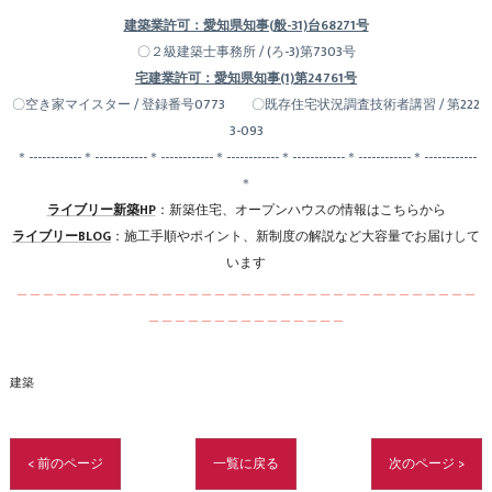
建築業許可：愛知県知事(般-31)台68271号
〇２級建築士事務所 / (ろ-3)第7303号
宅建業許可：愛知県知事(1)第24761号
〇空き家マイスター / 登録番号0773 〇既存住宅状況調査技術者講習 / 第222
3-093
＊------------＊------------＊------------＊------------＊------------＊------------＊------------
＊
ライブリー新築HP
：新築住宅、オープンハウスの情報はこちらから
ライブリーBLOG
：施工手順やポイント、新制度の解説など大容量でお届けして
います
＿＿＿＿＿＿＿＿＿＿＿＿＿＿＿＿＿＿＿＿＿＿＿＿＿＿＿＿＿＿＿＿＿＿＿
＿＿＿＿＿＿＿＿＿＿＿＿＿＿＿
建築
< 前のページ
一覧に戻る
次のページ >