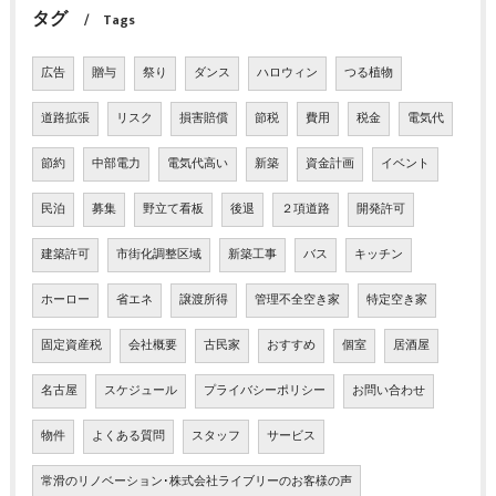
タグ
Tags
広告
贈与
祭り
ダンス
ハロウィン
つる植物
道路拡張
リスク
損害賠償
節税
費用
税金
電気代
節約
中部電力
電気代高い
新築
資金計画
イベント
民泊
募集
野立て看板
後退
２項道路
開発許可
建築許可
市街化調整区域
新築工事
バス
キッチン
ホーロー
省エネ
譲渡所得
管理不全空き家
特定空き家
固定資産税
会社概要
古民家
おすすめ
個室
居酒屋
名古屋
スケジュール
プライバシーポリシー
お問い合わせ
物件
よくある質問
スタッフ
サービス
常滑のリノベーション･株式会社ライブリーのお客様の声