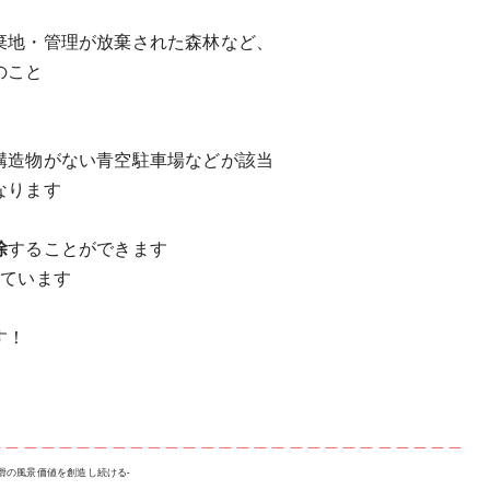
棄地・管理が放棄された森林など、
のこと
構造物がない青空駐車場などが該当
なります
除
することができます
っています
す！
＿＿＿＿＿＿＿＿＿＿＿＿＿＿＿＿＿＿＿＿＿＿＿＿＿＿＿
常滑の風景価値を創造し続ける-