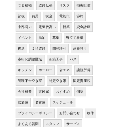
つる植物
道路拡張
リスク
損害賠償
節税
費用
税金
電気代
節約
中部電力
電気代高い
新築
資金計画
イベント
民泊
募集
野立て看板
後退
２項道路
開発許可
建築許可
市街化調整区域
新築工事
バス
キッチン
ホーロー
省エネ
譲渡所得
管理不全空き家
特定空き家
固定資産税
会社概要
古民家
おすすめ
個室
居酒屋
名古屋
スケジュール
プライバシーポリシー
お問い合わせ
物件
よくある質問
スタッフ
サービス