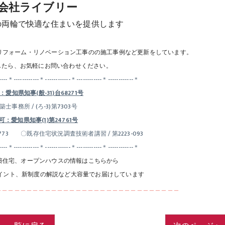
会社ライブリー
の両輪で快適な住まいを提供します
リフォーム・リノベーション工事のの施工事例など更新をしています。
したら、お気軽にお問い合わせください。
----＊------------＊------------＊------------＊------------＊
愛知県知事(般-31)台68271号
士事務所 / (ろ-3)第7303号
：愛知県知事(1)第24761号
73 〇既存住宅状況調査技術者講習 / 第2223-093
----＊------------＊------------＊------------＊------------＊
築住宅、オープンハウスの情報はこちらから
イント、新制度の解説など大容量でお届けしています
＿＿＿＿＿＿＿＿＿＿＿＿＿＿＿＿＿＿＿＿＿＿＿＿＿＿＿＿＿＿