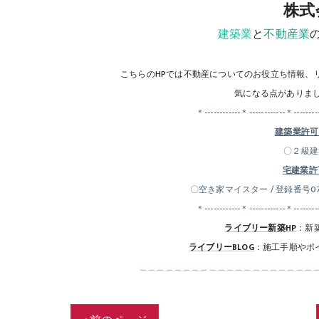
株式
建築業
と
不動産業
こちらのHPでは不動産についてのお役立ち情報、
気になる点がありま
＊------------＊------------＊--------
建築業許可：
〇２級建築
宅建業許可
〇空き家マイスター / 登録番号07
＊------------＊------------＊--------
ライブリー新築HP
：新
ライブリーBLOG
：施工手順やポ
＿＿＿＿＿＿＿＿＿＿＿＿＿＿＿＿＿＿＿＿