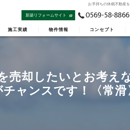
お手持ちの休眠不動産
0569-58-8866
新築リフォームサイト
施工実績
物件情報
コンセプト
を売却したいとお考え
がチャンスです！〈常滑