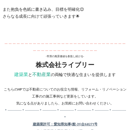
また抱負を色紙に書き込み、目標を明確化😌
さらなる成長に向けて頑張っていきます🌟
＿＿＿＿＿＿＿＿＿＿＿＿＿＿＿＿＿＿＿＿＿＿＿＿＿＿＿＿＿＿
＿＿＿＿＿＿＿＿＿＿＿＿＿＿＿＿
-常滑の風景価値を創造し続ける-
株式会社ライブリー
建築業
不動産業
と
の両輪で快適な住まいを提供します
こちらのHPでは不動産についてのお役立ち情報、リフォーム・リノベーション
工事のの施工事例など更新をしています。
気になる点がありましたら、お気軽にお問い合わせください。
＊------------＊------------＊------------＊------------＊------------＊------------＊------------
＊
建築業許可：愛知県知事(般-31)台68271号