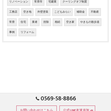
リノベーション
常滑市
宅建業
クーリングオフ制度
工務店
空き地
外壁塗装
こどもみらい
補助金
不動産
常滑
住宅
業者
控除
相続
空き家
やきもの散歩道
事例
リフォーム
0569-58-8866
お問い合わせはこちら
公式LINE友達追加