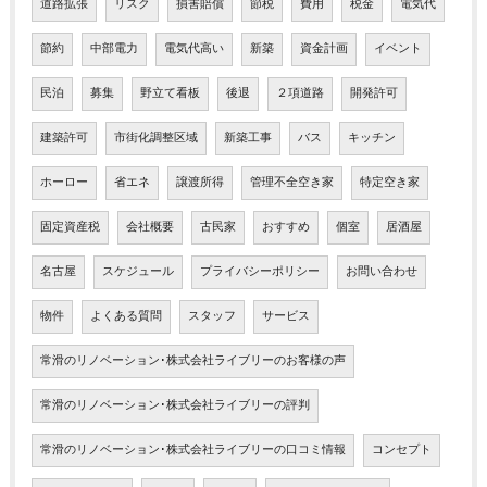
道路拡張
リスク
損害賠償
節税
費用
税金
電気代
節約
中部電力
電気代高い
新築
資金計画
イベント
民泊
募集
野立て看板
後退
２項道路
開発許可
建築許可
市街化調整区域
新築工事
バス
キッチン
ホーロー
省エネ
譲渡所得
管理不全空き家
特定空き家
固定資産税
会社概要
古民家
おすすめ
個室
居酒屋
名古屋
スケジュール
プライバシーポリシー
お問い合わせ
物件
よくある質問
スタッフ
サービス
常滑のリノベーション･株式会社ライブリーのお客様の声
常滑のリノベーション･株式会社ライブリーの評判
常滑のリノベーション･株式会社ライブリーの口コミ情報
コンセプト