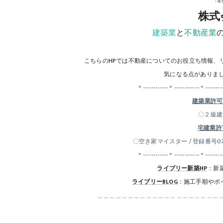
-
株式
建築業
と
不動産業
こちらのHPでは不動産についてのお役立ち情報、
気になる点がありま
＊------------＊------------＊--------
建築業許可：
〇２級建築
宅建業許可
〇空き家マイスター / 登録番号07
＊------------＊------------＊--------
ライブリー新築HP
：新
ライブリーBLOG
：施工手順やポ
＿＿＿＿＿＿＿＿＿＿＿＿＿＿＿＿＿＿＿＿