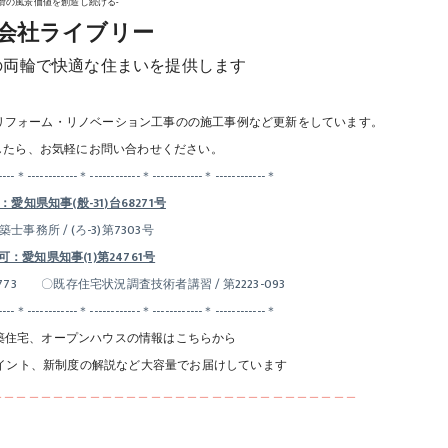
常滑の風景価値を創造し続ける-
会社ライブリー
の両輪で快適な住まいを提供します
リフォーム・リノベーション工事のの施工事例など更新をしています。
したら、お気軽にお問い合わせください。
----＊------------＊------------＊------------＊------------＊
愛知県知事(般-31)台68271号
士事務所 / (ろ-3)第7303号
：愛知県知事(1)第24761号
73 〇既存住宅状況調査技術者講習 / 第2223-093
----＊------------＊------------＊------------＊------------＊
築住宅、オープンハウスの情報はこちらから
イント、新制度の解説など大容量でお届けしています
＿＿＿＿＿＿＿＿＿＿＿＿＿＿＿＿＿＿＿＿＿＿＿＿＿＿＿＿＿＿