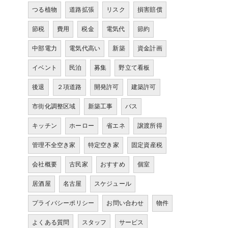
つる植物
道路拡張
リスク
損害賠償
節税
費用
税金
電気代
節約
中部電力
電気代高い
新築
資金計画
イベント
民泊
募集
野立て看板
後退
２項道路
開発許可
建築許可
市街化調整区域
新築工事
バス
キッチン
ホーロー
省エネ
譲渡所得
管理不全空き家
特定空き家
固定資産税
会社概要
古民家
おすすめ
個室
居酒屋
名古屋
スケジュール
プライバシーポリシー
お問い合わせ
物件
よくある質問
スタッフ
サービス