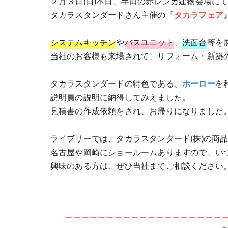
２月３日(日)本日、半田の赤レンガ建物会場に
タカラスタンダードさん主催の『
タカラフェア
システムキッチン
や
バスユニット
、
洗面台
等を
当社のお客様も来場されて、リフォーム・新築
タカラスタンダードの特色である、
ホーロー
を
説明員の説明に納得してみえました。
見積書の作成依頼をされ、お帰りになりました
ライブリーでは、タカラスタンダード(株)の商
名古屋や岡崎にショールームありますので、い
興味のある方は、ぜひ当社までご相談ください
＿＿＿＿＿＿＿＿＿＿＿＿＿＿＿＿＿＿＿